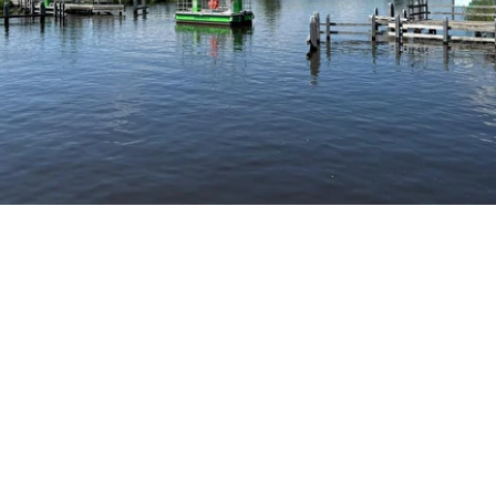
Locatie
Adriaan Tripweg 15
,
Veendam
Volg ons online