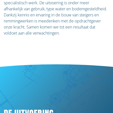
OVER VEGTER WATERBOUW
specialistisch werk. De uitvoering is onder meer
afhankelijk van gebruik, type water en bodemgesteldheid.
Dankzij kennis en ervaring in de bouw van steigers en
Home
remmingwerken is meedenken met de opdrachtgever
onze kracht. Samen komen we tot een resultaat dat
Over ons
voldoet aan alle verwachtingen.
Materieel
Projecten
Vacatures
Certificeringen
Contact
ONZE SPECIALISATIES