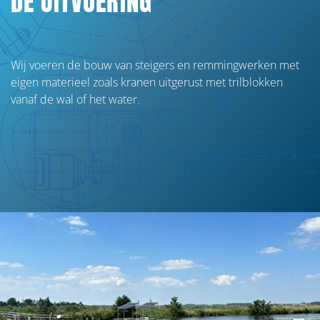
DE UITVOERING
Bruggen
Gemalen en stuwen
Wij voeren de bouw van steigers en remmingwerken met
Steigers en remmingswerken
eigen
materieel
zoals kranen uitgerust met trilblokken
Damwanden en beschoeiing
vanaf de wal of het water.
Natuurvriendelijke oevers
Design & construct
Bouwteamprojecten
Contactgegevens
info@vegterwaterbouw.nl
0598 - 72 42 02