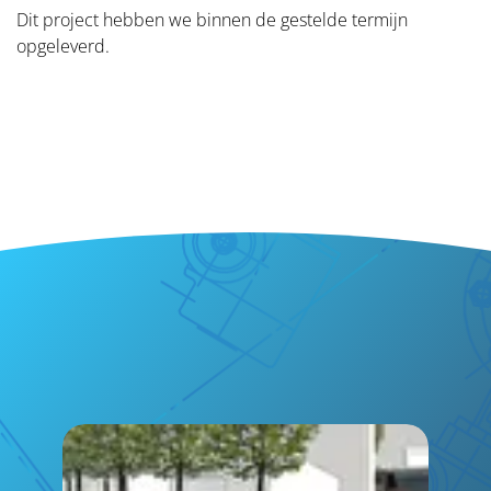
Dit project hebben we binnen de gestelde termijn
Certificeringen
opgeleverd.
Contact
ONZE SPECIALISATIES
Bruggen
Gemalen en stuwen
Steigers en remmingswerken
Damwanden en beschoeiing
Natuurvriendelijke oevers
Design & construct