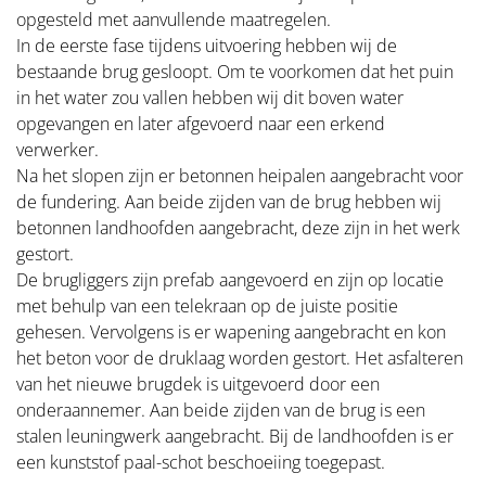
opgesteld met aanvullende maatregelen.
In de eerste fase tijdens uitvoering hebben wij de
bestaande brug gesloopt. Om te voorkomen dat het puin
in het water zou vallen hebben wij dit boven water
opgevangen en later afgevoerd naar een erkend
verwerker.
Na het slopen zijn er betonnen heipalen aangebracht voor
de fundering. Aan beide zijden van de brug hebben wij
betonnen landhoofden aangebracht, deze zijn in het werk
OVER VEGTER WATERBOUW
gestort.
De brugliggers zijn prefab aangevoerd en zijn op locatie
Home
met behulp van een telekraan op de juiste positie
gehesen. Vervolgens is er wapening aangebracht en kon
Over ons
het beton voor de druklaag worden gestort. Het asfalteren
van het nieuwe brugdek is uitgevoerd door een
Materieel
onderaannemer. Aan beide zijden van de brug is een
Projecten
stalen leuningwerk aangebracht. Bij de landhoofden is er
een kunststof paal-schot beschoeiing toegepast.
Vacatures