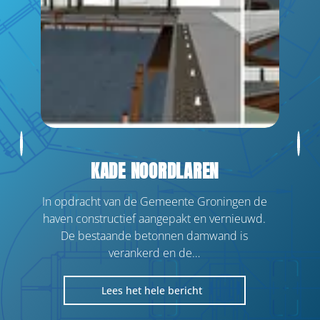
Bouwteamprojecten
Contactgegevens
info@vegterwaterbouw.nl
0598 - 72 42 02
KADE NOORDLAREN
In opdracht van de Gemeente Groningen de
Locatie
haven constructief aangepakt en vernieuwd.
De bestaande betonnen damwand is
Adriaan Tripweg 15
,
Veendam
verankerd en de…
Lees het hele bericht
Volg ons online
Lees het hele bericht