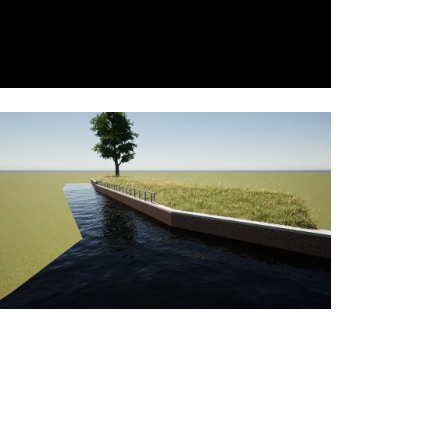
Adriaan Tripweg 15
,
Veendam