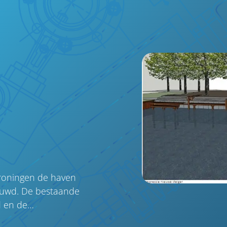
roningen de haven
euwd. De bestaande
d en de…