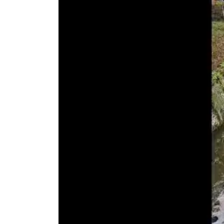
OVER VEGTER WATERBOUW
Home
Over ons
Materieel
Projecten