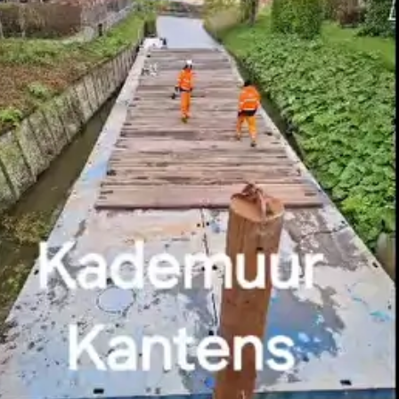
ONZE SPECIALISATIES
Bruggen
Gemalen en stuwen
Steigers en remmingswerken
Damwanden en beschoeiing