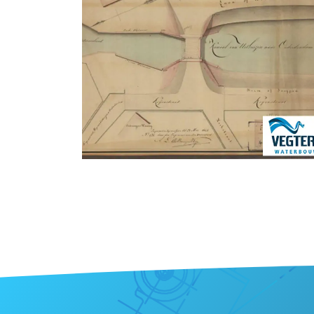
Foto
album
overslaan