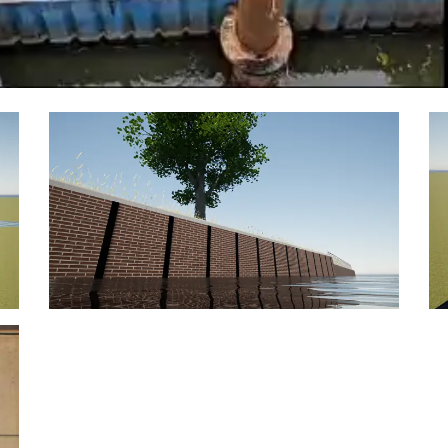
Natuurvriendelijke oevers
Design & construct
Bouwteamprojecten