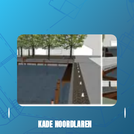
Natuurvriendelijke oevers
Design & construct
Bouwteamprojecten
Contactgegevens
info@vegterwaterbouw.nl
0598 - 72 42 02
Locatie
KADE NOORDLAREN
Adriaan Tripweg 15
,
Veendam