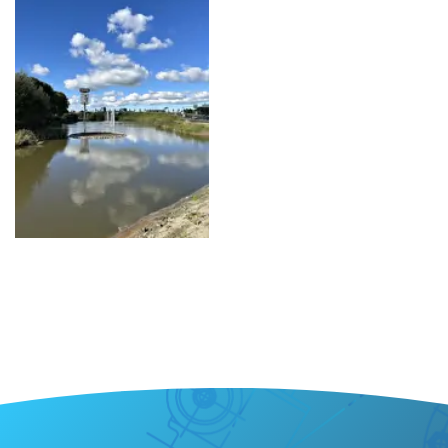
Materieel
Projecten
Vacatures
Certificeringen
Contact
ONZE SPECIALISATIES
Bruggen
Gemalen en stuwen
Steigers en remmingswerken
Damwanden en beschoeiing