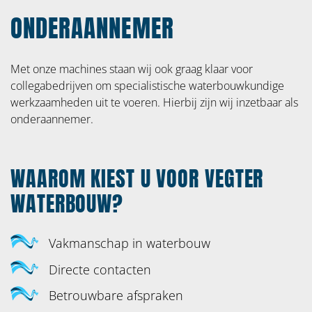
ONZE SPECIALISATIES
ONDERAANNEMER
Bruggen
Met onze machines staan wij ook graag klaar voor
Gemalen en stuwen
collegabedrijven om specialistische waterbouwkundige
Steigers en remmingswerken
werkzaamheden uit te voeren. Hierbij zijn wij inzetbaar als
onderaannemer.
Damwanden en beschoeiing
Natuurvriendelijke oevers
WAAROM KIEST U VOOR VEGTER
Design & construct
WATERBOUW?
Bouwteamprojecten
Vakmanschap in waterbouw
Contactgegevens
Directe contacten
Betrouwbare afspraken
info@vegterwaterbouw.nl