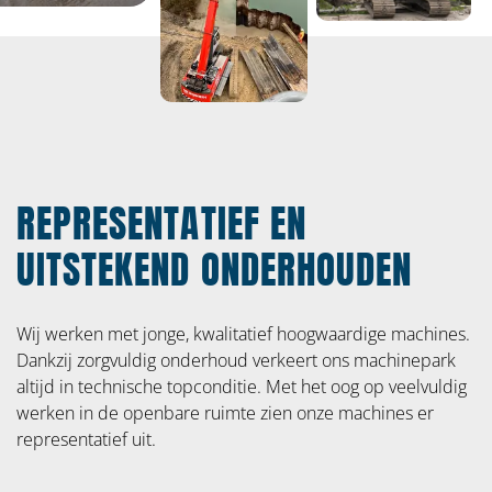
OVER VEGTER WATERBOUW
Home
Over ons
REPRESENTATIEF EN
Materieel
UITSTEKEND ONDERHOUDEN
Projecten
Vacatures
Wij werken met jonge, kwalitatief hoogwaardige machines.
Certificeringen
Dankzij zorgvuldig onderhoud verkeert ons machinepark
altijd in technische topconditie. Met het oog op veelvuldig
Contact
werken in de openbare ruimte zien onze machines er
representatief uit.