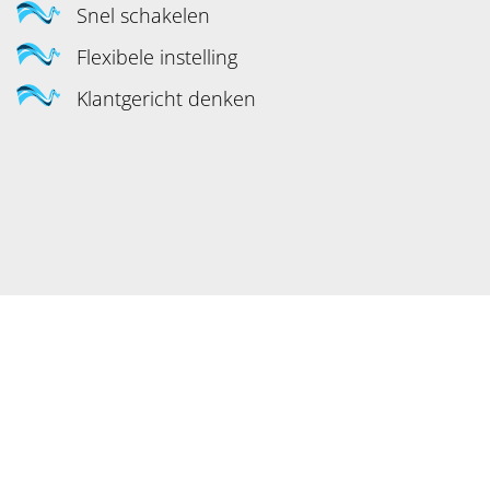
Snel schakelen
0598 - 72 42 02
Flexibele instelling
Klantgericht denken
Locatie
Adriaan Tripweg 15
,
Veendam
Volg ons online