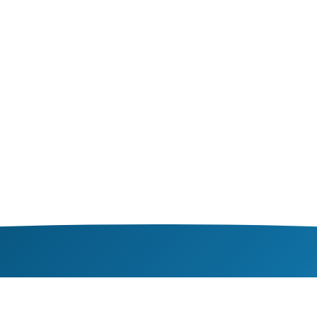
R
MEER VAN VEGTER
O