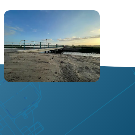
info@vegterwaterbouw.nl
0598 - 72 42 02
Locatie
Adriaan Tripweg 15
,
Veendam