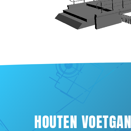
Home
Over ons
Materieel
Projecten
Vacatures
Certificeringen
Contact
Volg ons online
HOUTEN VOETGAN