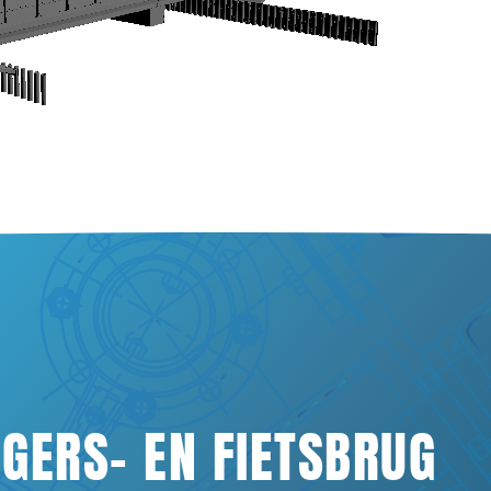
Bruggen
Gemalen en stuwen
Steigers en remmingswerken
Damwanden en beschoeiing
Natuurvriendelijke oevers
Design & construct
Bouwteamprojecten
GERS- EN FIETSBRUG